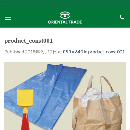
Skip
to
content
product_const001
Published
2018年9月12日
at
853 × 640
in
product_const001