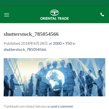
Skip
to
content
shutterstock_785054566
Published
2018年8月28日
at
2000 × 750
in
shutterstock_785054566
Trackbacks are closed, but you can
post a comment
.