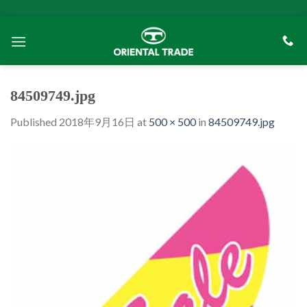
Skip
to
content
84509749.jpg
Published
2018年9月16日
at
500 × 500
in
84509749.jpg