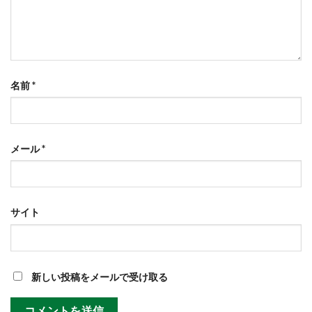
名前
*
メール
*
サイト
新しい投稿をメールで受け取る