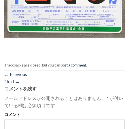
Trackbacks are closed, but you can
post a comment
.
←
Previous
Next
→
コメントを残す
メールアドレスが公開されることはありません。
*
が付い
ている欄は必須項目です
コメント