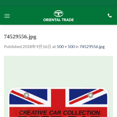
Skip
to
content
74529556.jpg
Published
2018年9月16日
at
500 × 500
in
74529556.jpg