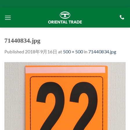
Skip
to
content
71440834.jpg
Published
2018年9月16日
at
500 × 500
in
71440834.jpg