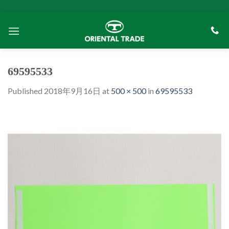
Skip
to
content
69595533
Published
2018年9月16日
at
500 × 500
in
69595533