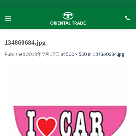
Skip
to
content
134860684.jpg
Published
2018年9月17日
at
500 × 500
in
134860684.jpg