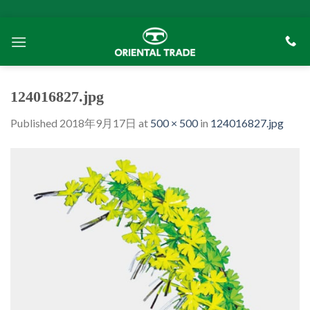
Skip
to
content
124016827.jpg
Published
2018年9月17日
at
500 × 500
in
124016827.jpg