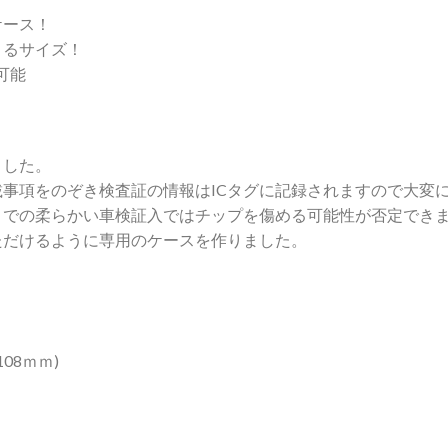
ケース！
まるサイズ！
可能
ました。
事項をのぞき検査証の情報はICタグに記録されますので大変
までの柔らかい車検証入ではチップを傷める可能性が否定でき
ただけるように専用のケースを作りました。
08ｍｍ)