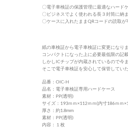
〇電子車検証の保護管理に最適なハード
〇ビジネスでよく使われる長３封筒に納
〇ケースに入れたままQRコードの読取が
紙の車検証から電子車検証に変更になり
コンパクトになった上に必要最低限の記載
しかしICチップが内蔵されているので今
そこで電子車検証を安心して保管してい
品番：OIC-H
品名：電子車検証専用ハードケース
素材：PP(透明)
サイズ：193ｍｍ×112ｍｍ(内寸186ｍｍ×1
厚さ：約1.8mm
素材：PP(透明)
内容：１枚