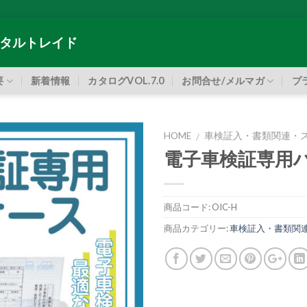
タルトレイド
要
新着情報
カタログVOL.7.0
お問合せ/メルマガ
プ
HOME
車検証入・書類関連・
/
電子車検証専用
商品コード:
OIC-H
商品カテゴリー:
車検証入・書類関